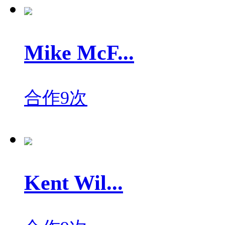
Mike McF...
合作9次
Kent Wil...