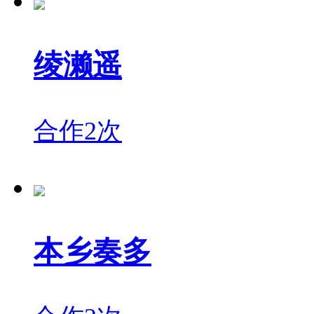
绫濑遥
合作2次
本乡奏多