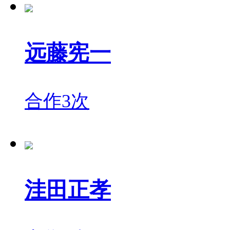
远藤宪一
合作3次
洼田正孝