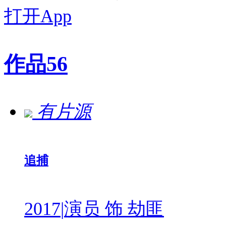
打开App
作品
56
有片源
追捕
2017
|
演员 饰 劫匪