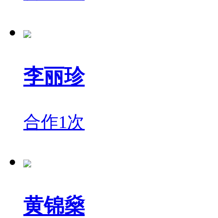
李丽珍
合作1次
黄锦燊