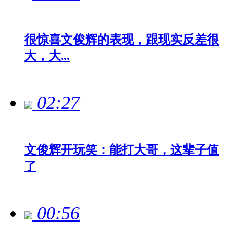
很惊喜文俊辉的表现，跟现实反差很
大，大...
02:27
文俊辉开玩笑：能打大哥，这辈子值
了
00:56