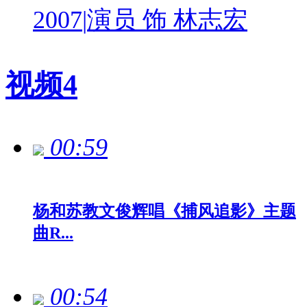
2007
|
演员 饰 林志宏
视频
4
00:59
杨和苏教文俊辉唱《捕风追影》主题
曲R...
00:54