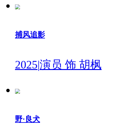
捕风追影
2025
|
演员 饰 胡枫
野·良犬