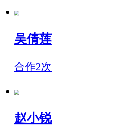
吴倩莲
合作2次
赵小锐