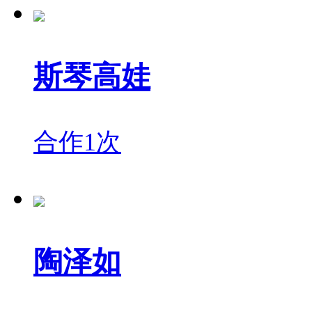
斯琴高娃
合作1次
陶泽如