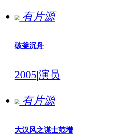
有片源
破釜沉舟
2005
|
演员
有片源
大汉风之谋士范增