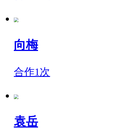
向梅
合作1次
袁岳