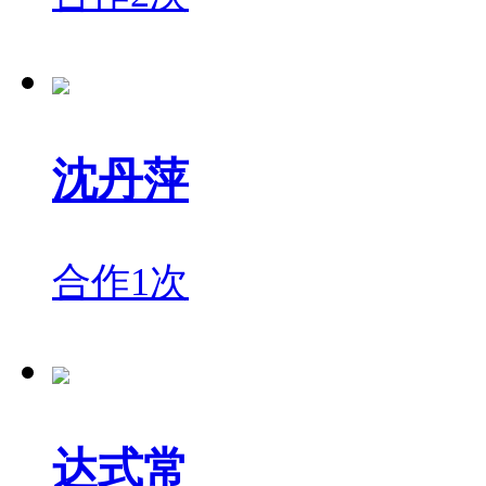
沈丹萍
合作1次
达式常