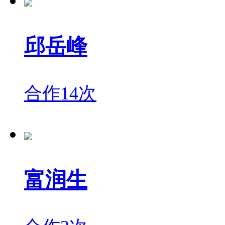
邱岳峰
合作14次
富润生