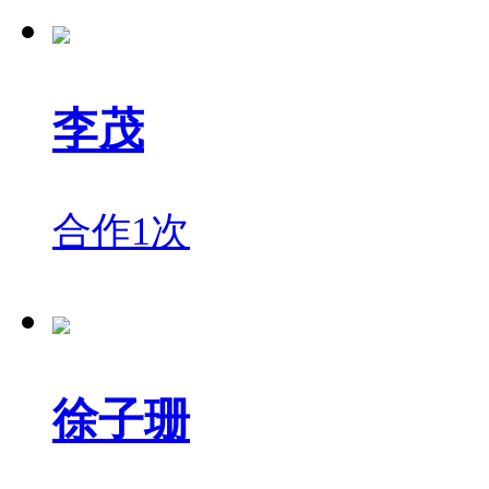
李茂
合作1次
徐子珊