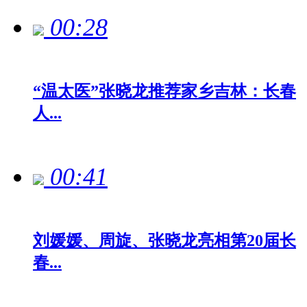
00:28
“温太医”张晓龙推荐家乡吉林：长春
人...
00:41
刘媛媛、周旋、张晓龙亮相第20届长
春...