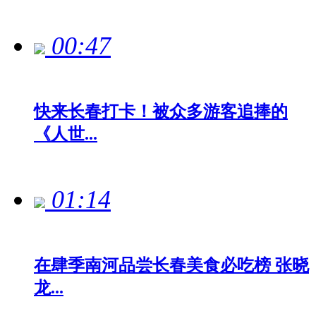
00:47
快来长春打卡！被众多游客追捧的
《人世...
01:14
在肆季南河品尝长春美食必吃榜 张晓
龙...