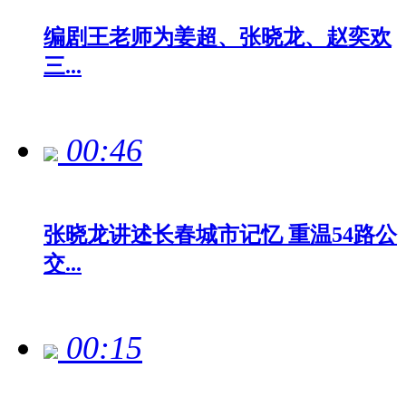
编剧王老师为姜超、张晓龙、赵奕欢
三...
00:46
张晓龙讲述长春城市记忆 重温54路公
交...
00:15