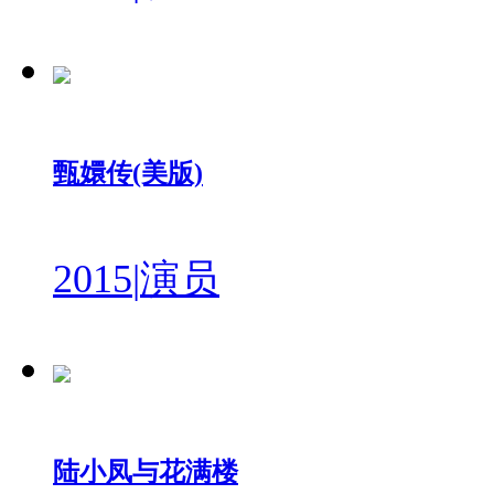
甄嬛传(美版)
2015
|
演员
陆小凤与花满楼