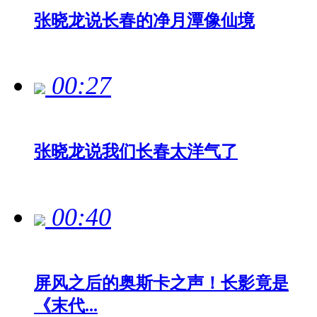
张晓龙说长春的净月潭像仙境
00:27
张晓龙说我们长春太洋气了
00:40
屏风之后的奥斯卡之声！长影竟是
《末代...