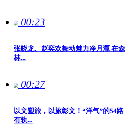
00:23
张晓龙、赵奕欢舞动魅力净月潭 在森
林...
00:27
以文塑旅，以旅彰文！“洋气”的54路
有轨...