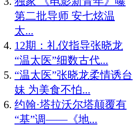
独家
《电影新青年》曝
第二批导师 安七炫温
太...
12期：礼仪指导张晓龙
“温太医”细数古代...
“温太医”张晓龙柔情诱台
妹 为美食不怕...
约翰·塔拉沃尔塔颠覆有
“基”调——《地...