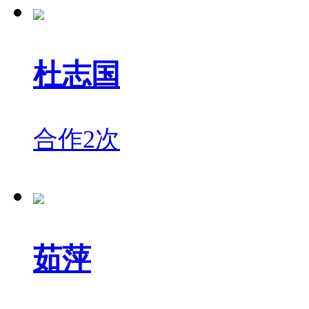
杜志国
合作2次
茹萍