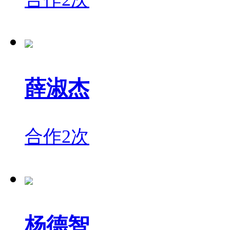
薛淑杰
合作2次
杨德智