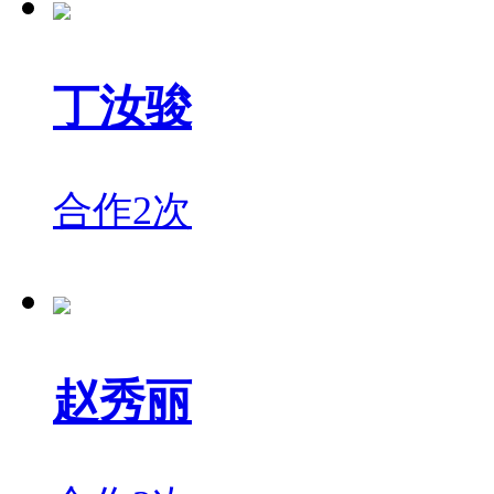
丁汝骏
合作2次
赵秀丽