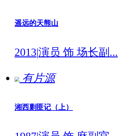
遥远的天熊山
2013
|
演员 饰 场长副...
有片源
湘西剿匪记（上）