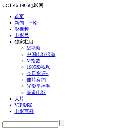
CCTV6
1905电影网
首页
新闻
·
评论
影视频
电影号
独家栏目
M视频
中国电影报道
M指数
1905影视频
今日影评+
佳片有约
光影星播客
品道电影
大片
VIP影院
电影百科