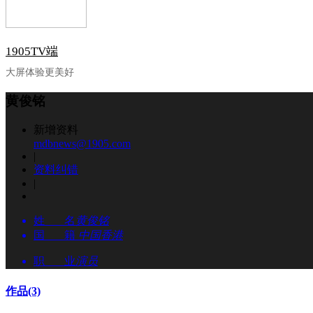
1905TV端
大屏体验更美好
黄俊铭
新增资料
mdbnews@1905.com
|
资料纠错
|
姓 名
黄俊铭
国 籍
中国香港
职 业
演员
作品
(3)