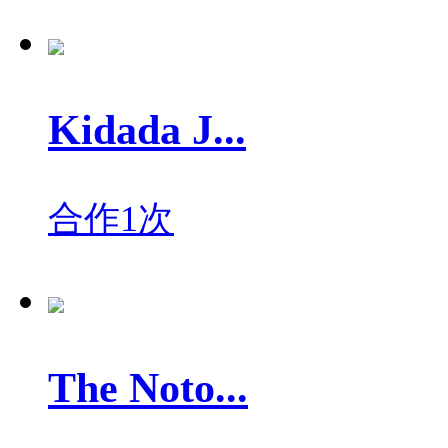
Kidada J...
合作1次
The Noto...