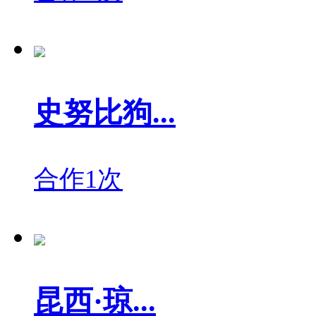
史努比狗...
合作1次
昆西·琼...