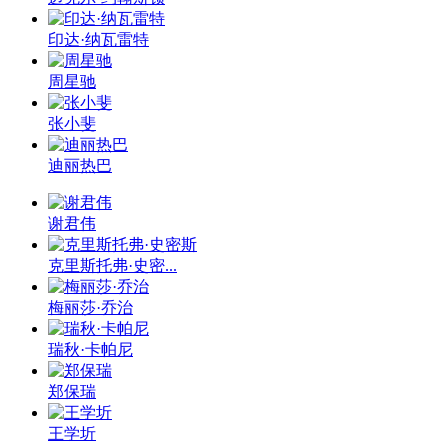
印达·纳瓦雷特
周星驰
张小斐
迪丽热巴
谢君伟
克里斯托弗·史密...
梅丽莎·乔治
瑞秋·卡帕尼
郑保瑞
王学圻