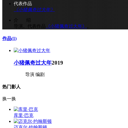
代表作品
《小猪佩奇过大年》
介 绍
导演。代表作品
《小猪佩奇过大年》
。
作品
(1)
小猪佩奇过大年
2019
导演 编剧
热门影人
换一换
库里·巴克
迈克尔·约翰斯顿