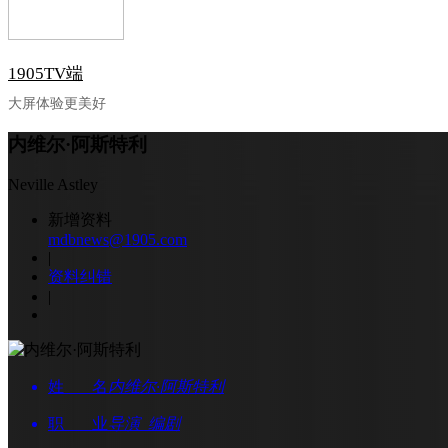
1905TV端
大屏体验更美好
内维尔·阿斯特利
Neville Astley
新增资料
mdbnews@1905.com
|
资料纠错
|
姓 名
内维尔·阿斯特利
职 业
导演 编剧