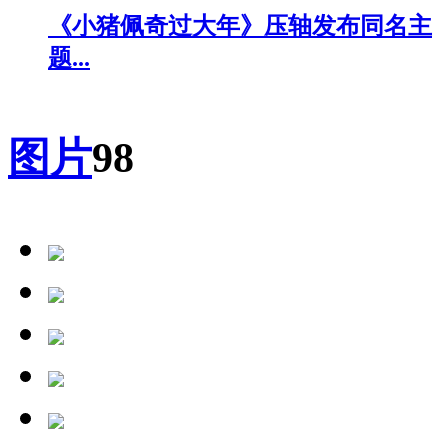
《小猪佩奇过大年》压轴发布同名主
题...
图片
98