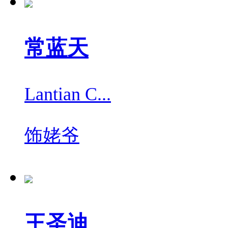
常蓝天
Lantian C...
饰
姥爷
王圣迪