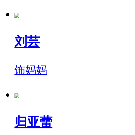
刘芸
饰
妈妈
归亚蕾