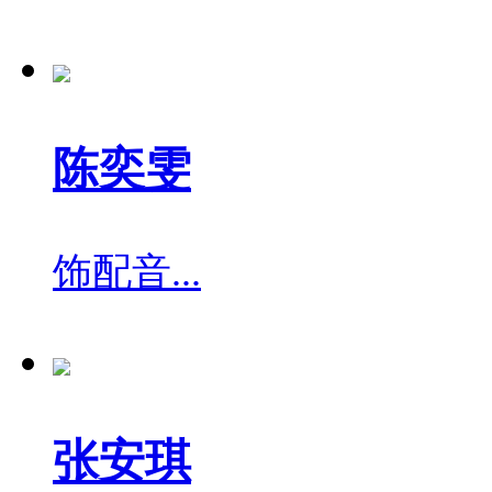
陈奕雯
饰
配音...
张安琪