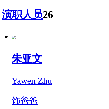
演职人员
26
朱亚文
Yawen Zhu
饰
爸爸