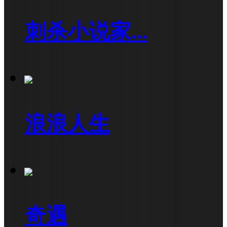
刺杀小说家...
浪浪人生
奇遇