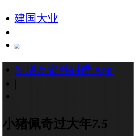
建国大业
新增及资料纠错
App
|
小猪佩奇过大年
7.5