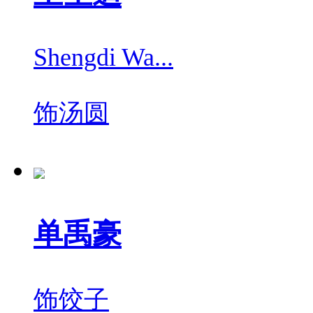
Shengdi Wa...
饰
汤圆
单禹豪
饰
饺子