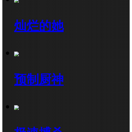
灿烂的她
预制厨神