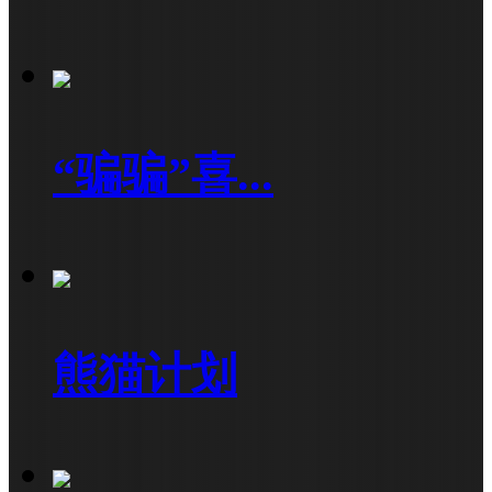
“骗骗”喜...
熊猫计划