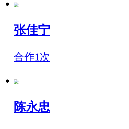
张佳宁
合作1次
陈永忠