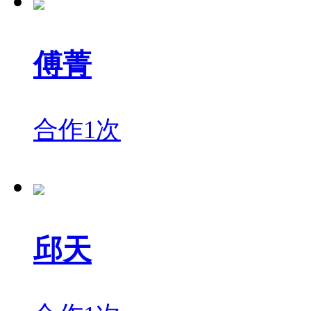
傅菁
合作1次
邱天