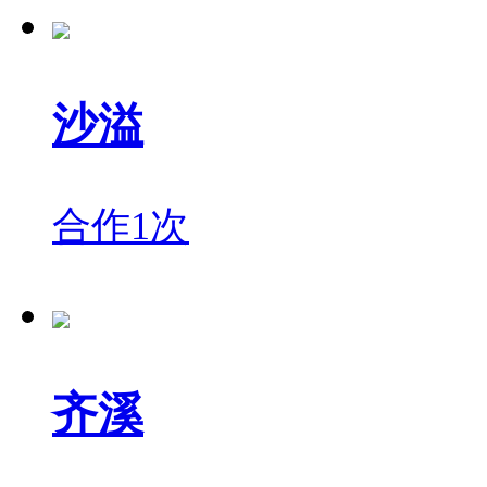
沙溢
合作1次
齐溪