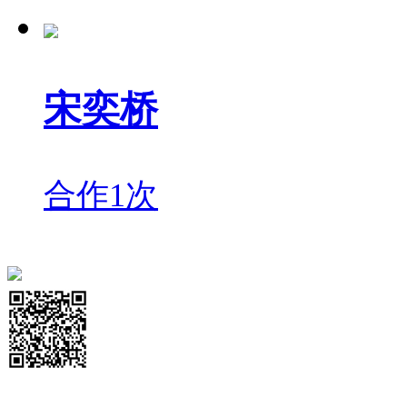
宋奕桥
合作1次