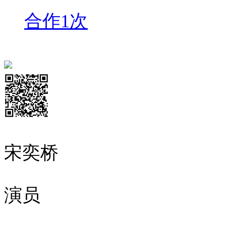
合作1次
宋奕桥
演员