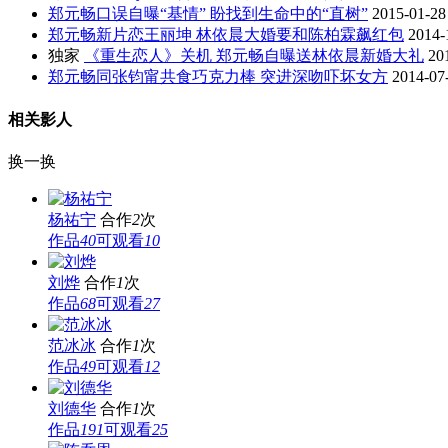
郑元畅口误自曝“基情” 盼找到生命中的“直树”
2015-01-28
郑元畅新片恋王丽坤 林依晨大婚要和陈柏霖飙红包
2014-
独家
《重生恋人》关机 郑元畅自曝送林依晨新婚大礼
20
郑元畅同张钧甯共食巧克力棒 突进深吻吓坏女方
2014-07
相关影人
换一换
杨祐宁
合作
2
次
作品
40
可观看
10
刘烨
合作
1
次
作品
68
可观看
27
范冰冰
合作
1
次
作品
49
可观看
12
刘德华
合作
1
次
作品
191
可观看
25