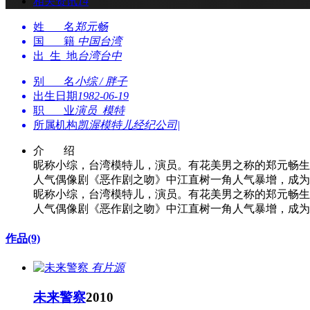
相关资讯
14
姓 名
郑元畅
国 籍
中国台湾
出 生 地
台湾台中
别 名
小综 / 胖子
出生日期
1982-06-19
职 业
演员 模特
所属机构
凯渥模特儿经纪公司|
介 绍
昵称小综，台湾模特儿，演员。有花美男之称的郑元畅生
人气偶像剧《恶作剧之吻》中江直树一角人气暴增，成为台
昵称小综，台湾模特儿，演员。有花美男之称的郑元畅生
人气偶像剧《恶作剧之吻》中江直树一角人气暴增，成为台
作品
(9)
有片源
未来警察
2010