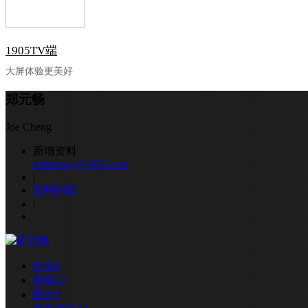
1905TV端
大屏体验更美好
郑元畅
Joe Cheng
新增资料
mdbnews@1905.com
|
资料纠错
|
作品
9
视频
12
图片
3