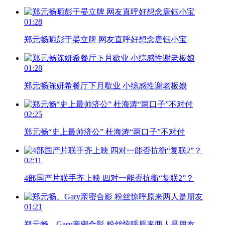
01:28
郑元畅晒彭于晏立牌 网友直呼好想念唐钰小宝
01:28
郑元畅陈妍希餐厅下月歇业 小综感性谢老板娘
02:25
郑元畅“史上最帅济公” 杜海涛“两口子”不对付
02:11
4部国产片联手齐上映 四对一能否抗衡“复联2”？
01:21
郑元畅、Gary亲密合影 粉丝惊呼原来两人是朋友