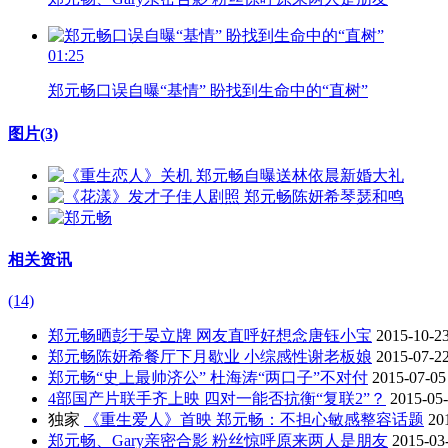
01:25
郑元畅口误自曝“基情” 盼找到生命中的“直树”
图片
(3)
相关资讯
(14)
郑元畅晒彭于晏立牌 网友直呼好想念唐钰小宝
2015-10-2
郑元畅陈妍希餐厅下月歇业 小综感性谢老板娘
2015-07-2
郑元畅“史上最帅济公” 杜海涛“两口子”不对付
2015-07-05
4部国产片联手齐上映 四对一能否抗衡“复联2”？
2015-05
独家
《重生爱人》首映 郑元畅：不担心敏感整容话题
20
郑元畅、Gary亲密合影 粉丝惊呼原来两人是朋友
2015-03