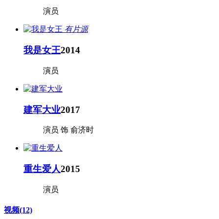
演员
有片源
我是女王
2014
演员
建军大业
2017
演员 饰 俞济时
重生爱人
2015
演员
视频
(12)