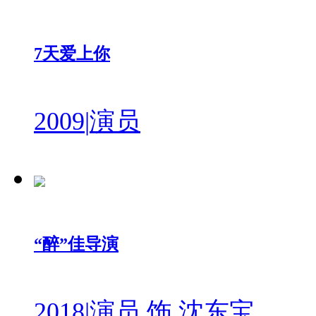
7天爱上你
2009
|
演员
“醉”佳导演
2018
|
演员 饰 沈东宝