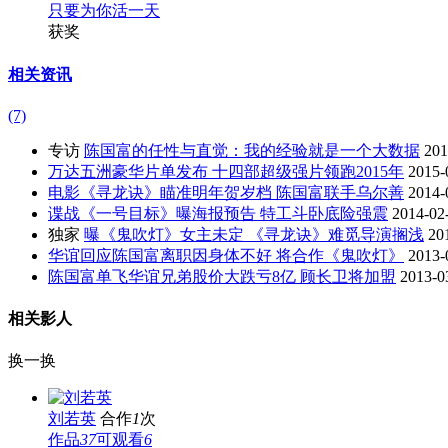
只要为你活一天
获奖
相关资讯
(7)
专访
陈国富的任性与直觉：我的经验就是一个大数据
201
万达五洲豪华片单发布 十四部超级强片领跑2015年
2015-
电影《寻龙诀》瞄准明年贺岁档 陈国富联手乌尔善
2014-
谍战《一号目标》曝海报预告 特工斗卧底险强震
2014-02
独家
曝《鬼吹灯》女主未定 《寻龙诀》难觅导演搁浅
20
华谊回应陈国富离职因身体不好 将合作《鬼吹灯》
2013-
陈国富单飞华谊兄弟股价大跌亏8亿 顾长卫将加盟
2013-0
相关影人
换一换
刘若英
合作
1
次
作品
37
可观看
6