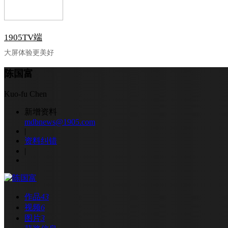
1905TV端
大屏体验更美好
陈国富
Kuo-fu Chen
新增资料
mdbnews@1905.com
|
资料纠错
|
作品
43
视频
6
图片
3