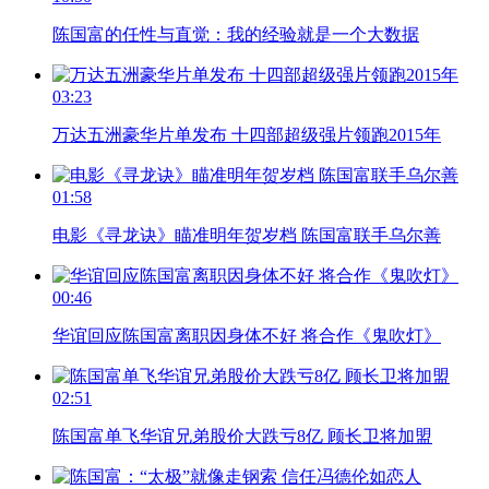
陈国富的任性与直觉：我的经验就是一个大数据
03:23
万达五洲豪华片单发布 十四部超级强片领跑2015年
01:58
电影《寻龙诀》瞄准明年贺岁档 陈国富联手乌尔善
00:46
华谊回应陈国富离职因身体不好 将合作《鬼吹灯》
02:51
陈国富单飞华谊兄弟股价大跌亏8亿 顾长卫将加盟