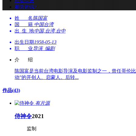
获奖信息
相关资讯
7
姓 名
陈国富
国 籍
中国台湾
出 生 地
中国,台湾,台中
出生日期
1958-05-13
职 业
导演 编剧
介 绍
陈国富是当前台湾电影导演及电影监制之一，曾任哥伦比
动”的开创人、启蒙人。后转...
作品
(43)
有片源
侍神令
2021
监制