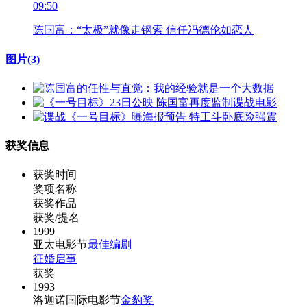
09:50
陈国富：“太极”就像走钢索 信任冯德伦如恋人
图片
(3)
获奖信息
获奖时间
奖项名称
获奖作品
获奖/提名
1999
亚太电影节
最佳编剧
征婚启事
获奖
1993
洛迦诺国际电影节
金豹奖