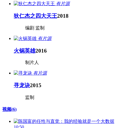
有片源
狄仁杰之四大天王
2018
编剧 监制
有片源
火锅英雄
2016
制片人
有片源
寻龙诀
2015
监制
视频
(6)
10:50