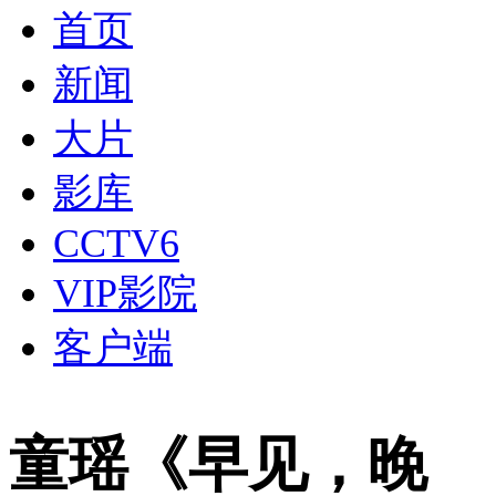
首页
新闻
大片
影库
CCTV6
VIP影院
客户端
童瑶《早见，晚