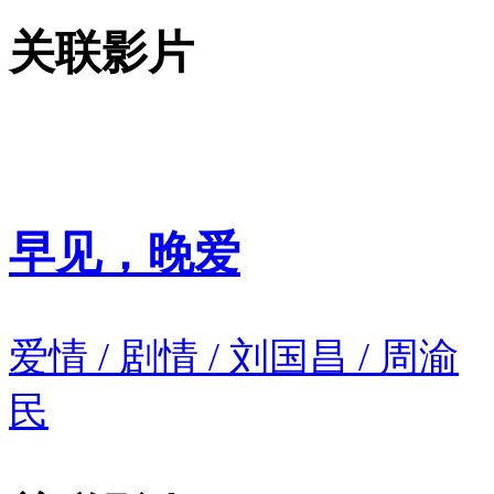
关联影片
早见，晚爱
爱情 / 剧情 / 刘国昌 / 周渝
民