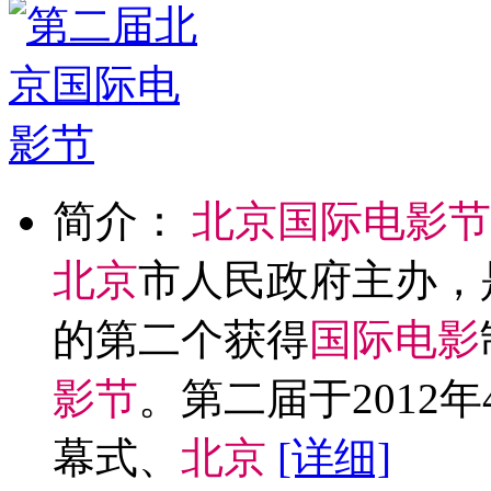
简介：
北
京
国
际
电
影
节
北
京
市人民政府主办，
的第二个获得
国
际
电
影
影
节
。第二届于2012年
幕式、
北
京
[详细]