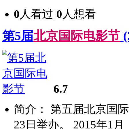
0
人看过
|
0
人想看
第5届
北
京
国
际
电
影
节
(
6.7
简介： 第五届北京国际电
23日举办。 2015年