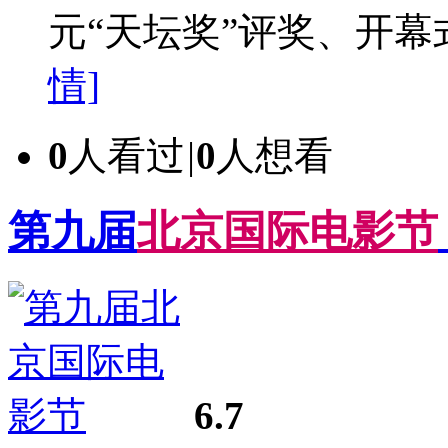
元“天坛奖”评奖、开幕
情]
0
人看过
|
0
人想看
第九届
北
京
国
际
电
影
节
6.7