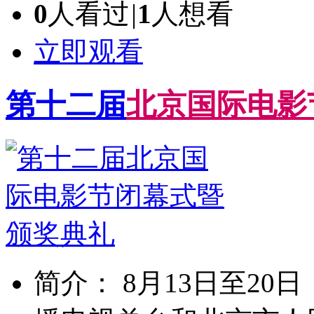
0
人看过
|
1
人想看
立即观看
第十二届
北
京
国
际
电
影
简介： 8月13日至2