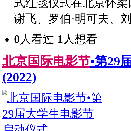
式红毯仪式在北京怀柔
谢飞、罗伯·明可夫、刘
0
人看过
|
1
人想看
北
京
国
际
电
影
节
•第29
(2022)