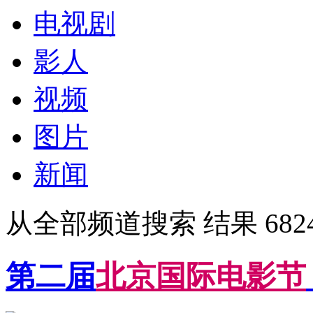
电视剧
影人
视频
图片
新闻
从全部频道搜索 结果 6824
第二届
北
京
国
际
电
影
节