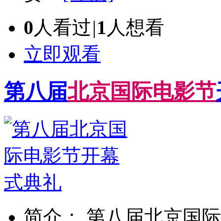
0
人看过
|
1
人想看
立即观看
第八届
北
京
国
际
电
影
节
简介： 第八届北京国