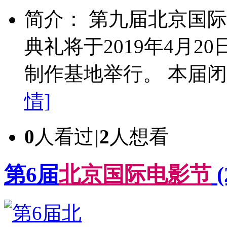
简介： 第九届北京国际
典礼将于2019年4月
制作基地举行。 本届闭幕
情]
0
人看过
|
2
人想看
第6届
北
京
国
际
电
影
节
(