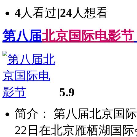
4
人看过
|
24
人想看
第八届
北
京
国
际
电
影
节
5.9
简介： 第八届北京国际电
22日在北京雁栖湖国