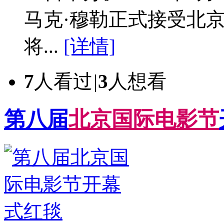
马克·穆勒正式接受北
将...
[详情]
7
人看过
|
3
人想看
第八届
北
京
国
际
电
影
节