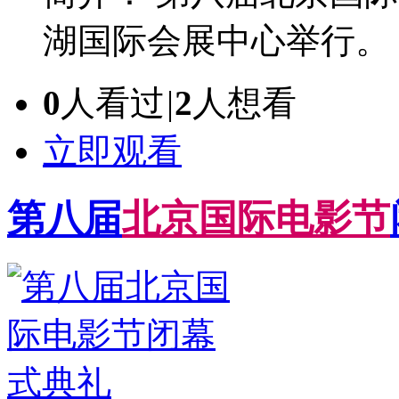
湖国际会展中心举行。
0
人看过
|
2
人想看
立即观看
第八届
北
京
国
际
电
影
节