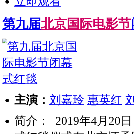
立即观看
第九届
北
京
国
际
电
影
节
主演：
刘嘉玲
惠英红
简介： 2019年4月