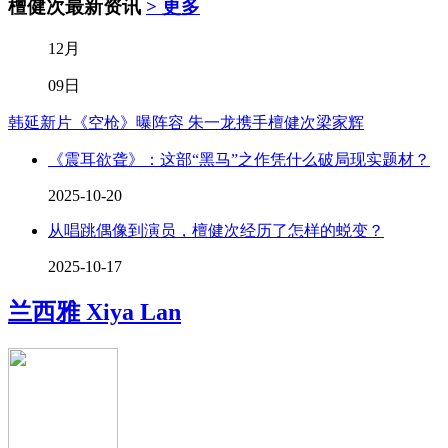
檀健次
最新资讯
> 更多
12月
09日
韩延新片《空枪》曝阵容 朱一龙携手檀健次梁家辉
《震耳欲聋》：这部“黑马”之作凭什么破局现实题材？
2025-10-20
从唱跳偶像到演员，檀健次经历了怎样的蜕变？
2025-10-17
兰西雅
Xiya Lan