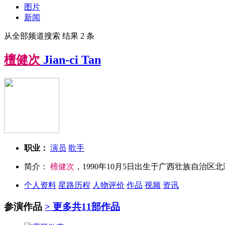
图片
新闻
从全部频道搜索 结果 2 条
檀
健
次
Jian-ci Tan
职业：
演员
歌手
简介：
檀
健
次
，1990年10月5日出生于广西壮族自治
个人资料
星路历程
人物评价
作品
视频
资讯
参演作品
> 更多
共11部作品