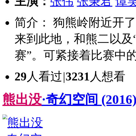
主演：
张伟
张秉君
谭
简介： 狗熊岭附近开了
来到此地，和熊二以及“
赛”。可紧接着比赛中的
29
人看过
|
3231
人想看
熊
出
没
·奇幻空间
(2016