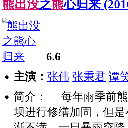
熊
出
没
之
熊
心归来
(201
6.6
主演：
张伟
张秉君
谭
简介： 每年雨季前熊
坝进行修缮加固，但是
渐不满。一日暴雨突降