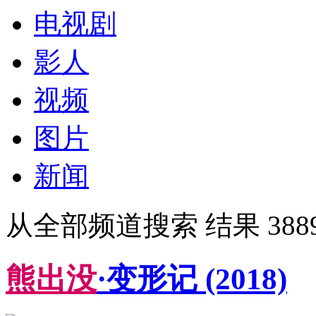
电视剧
影人
视频
图片
新闻
从全部频道搜索 结果 3889
熊
出
没
·变形记
(2018)