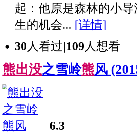
起：他原是森林的小导
生的机会...
[详情]
30
人看过
|
109
人想看
熊
出
没
之雪岭
熊
风
(201
6.3