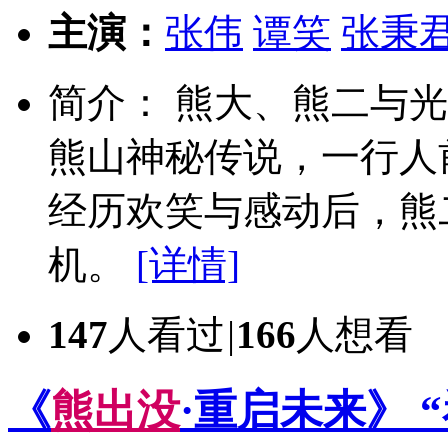
主演：
张伟
谭笑
张秉
简介： 熊大、熊二与
熊山神秘传说，一行人
经历欢笑与感动后，熊
机。
[详情]
147
人看过
|
166
人想看
《
熊
出
没
·重启未来》 