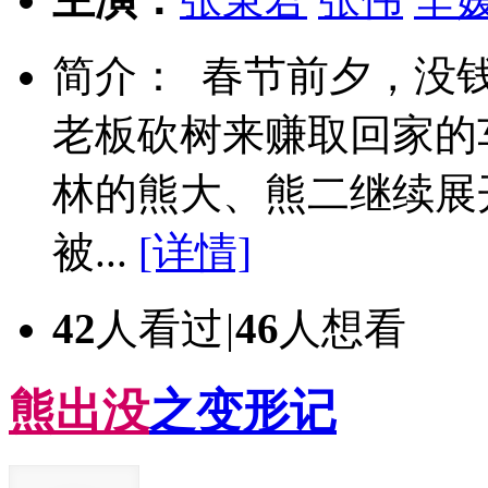
简介： 春节前夕，没
老板砍树来赚取回家的
林的熊大、熊二继续展
被...
[详情]
42
人看过
|
46
人想看
熊
出
没
之变形记