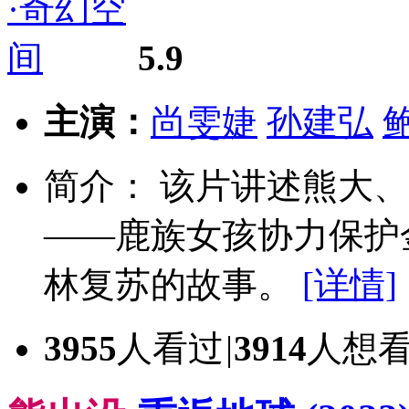
5.9
主演：
尚雯婕
孙建弘
简介： 该片讲述熊大
——鹿族女孩协力保护
林复苏的故事。
[详情]
3955
人看过
|
3914
人想