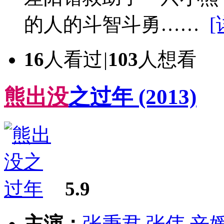
的人的斗智斗勇……
[
16
人看过
|
103
人想看
熊
出
没
之过年
(2013)
5.9
主演：
张秉君
张伟
辛