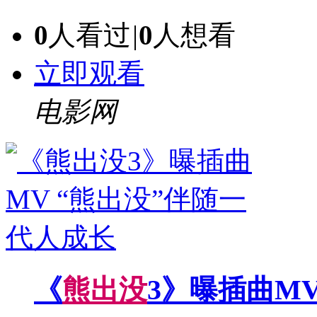
0
人看过
|
0
人想看
立即观看
电影网
《
熊
出
没
3》曝插曲MV