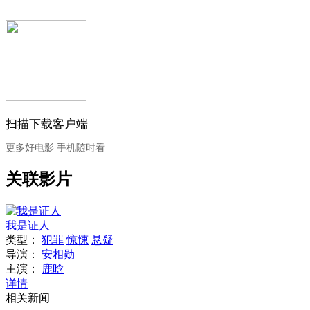
扫描下载客户端
更多好电影 手机随时看
关联影片
我是证人
类型：
犯罪
惊悚
悬疑
导演：
安相勋
主演：
鹿晗
详情
相关新闻