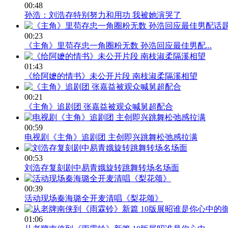
00:48
孙浩：刘浩存特别努力和用功 我被她演哭了
00:23
《主角》里苟存忠一角圈粉无数 孙浩回应最佳男配...
01:43
《给阿嬷的情书》未公开片段 南枝淑柔隔溪相望
00:21
《主角》追剧团 张嘉益被观众喊舅超配合
00:59
电视剧《主角》追剧团 主创即兴跳舞松弛感拉满
00:53
刘浩存复刻剧中易青娥旋转跳舞转场名场面
00:39
活动现场秦海璐全开麦清唱《梨花颂》
01:06