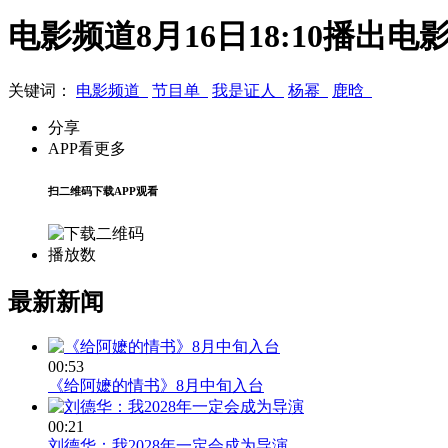
电影频道8月16日18:10播出
关键词：
电影频道
节目单
我是证人
杨幂
鹿晗
分享
APP看更多
扫二维码下载APP观看
播放数
最新新闻
00:53
《给阿嬷的情书》8月中旬入台
00:21
刘德华：我2028年一定会成为导演