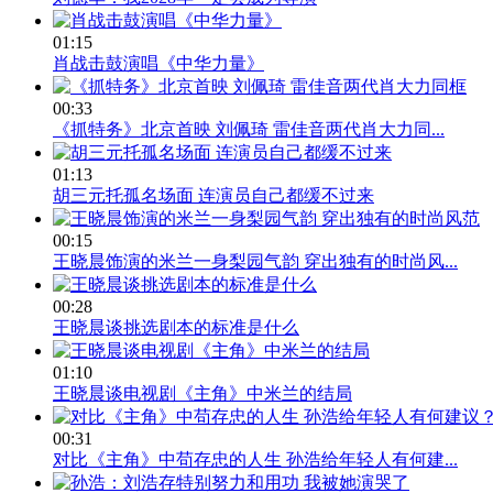
01:15
肖战击鼓演唱《中华力量》
00:33
《抓特务》北京首映 刘佩琦 雷佳音两代肖大力同...
01:13
胡三元托孤名场面 连演员自己都缓不过来
00:15
王晓晨饰演的米兰一身梨园气韵 穿出独有的时尚风...
00:28
王晓晨谈挑选剧本的标准是什么
01:10
王晓晨谈电视剧《主角》中米兰的结局
00:31
对比《主角》中苟存忠的人生 孙浩给年轻人有何建...