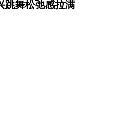
兴跳舞松弛感拉满