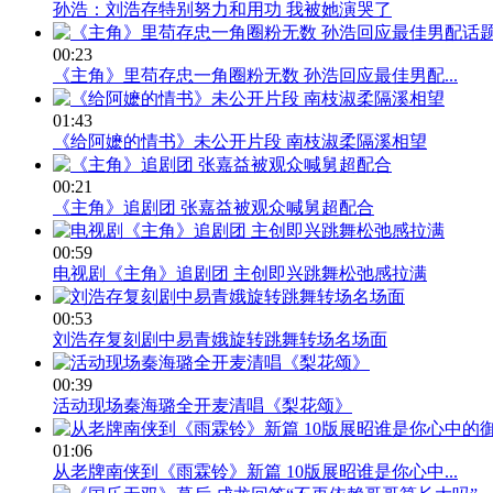
孙浩：刘浩存特别努力和用功 我被她演哭了
00:23
《主角》里苟存忠一角圈粉无数 孙浩回应最佳男配...
01:43
《给阿嬷的情书》未公开片段 南枝淑柔隔溪相望
00:21
《主角》追剧团 张嘉益被观众喊舅超配合
00:59
电视剧《主角》追剧团 主创即兴跳舞松弛感拉满
00:53
刘浩存复刻剧中易青娥旋转跳舞转场名场面
00:39
活动现场秦海璐全开麦清唱《梨花颂》
01:06
从老牌南侠到《雨霖铃》新篇 10版展昭谁是你心中...