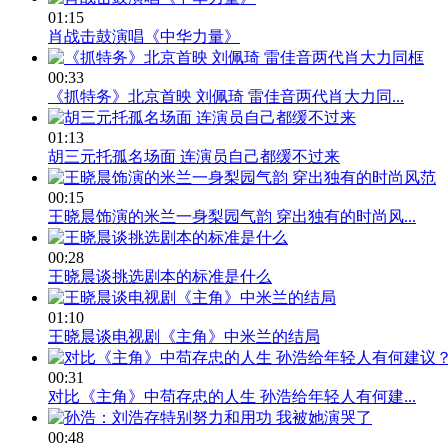
01:15
肖战击鼓演唱《中华力量》
00:33
《抓特务》北京首映 刘佩琦 雷佳音两代肖大力同...
01:13
胡三元托孤名场面 连演员自己都缓不过来
00:15
王晓晨饰演的米兰一身梨园气韵 穿出独有的时尚风...
00:28
王晓晨谈挑选剧本的标准是什么
01:10
王晓晨谈电视剧《主角》中米兰的结局
00:31
对比《主角》中苟存忠的人生 孙浩给年轻人有何建...
00:48