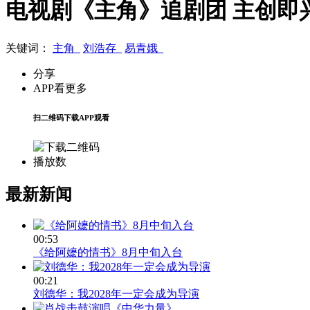
电视剧《主角》追剧团 主创即
关键词：
主角
刘浩存
易青娥
分享
APP看更多
扫二维码下载APP观看
播放数
最新新闻
00:53
《给阿嬷的情书》8月中旬入台
00:21
刘德华：我2028年一定会成为导演