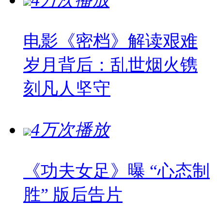
4万次播放
电影《密档》解读艰难
岁月背后：乱世烟火镌
刻凡人坚守
4万次播放
《功夫女足》曝 “心态制
胜” 版后告片