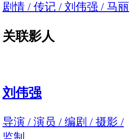
剧情 / 传记 / 刘伟强 / 马丽
关联影人
刘伟强
导演 / 演员 / 编剧 / 摄影 /
监制