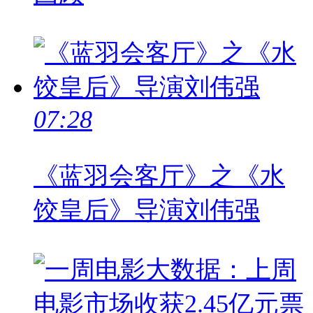
07:28
《蓝羽会客厅》之《水
饺皇后》导演刘伟强