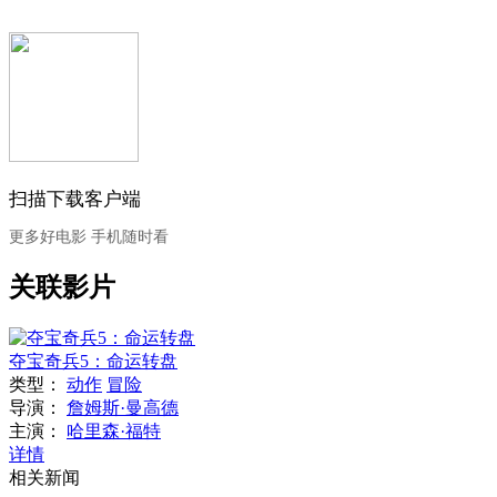
扫描下载客户端
更多好电影 手机随时看
关联影片
夺宝奇兵5：命运转盘
类型：
动作
冒险
导演：
詹姆斯·曼高德
主演：
哈里森·福特
详情
相关新闻