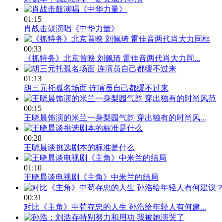
01:15
肖战击鼓演唱《中华力量》
00:33
《抓特务》北京首映 刘佩琦 雷佳音两代肖大力同...
01:13
胡三元托孤名场面 连演员自己都缓不过来
00:15
王晓晨饰演的米兰一身梨园气韵 穿出独有的时尚风...
00:28
王晓晨谈挑选剧本的标准是什么
01:10
王晓晨谈电视剧《主角》中米兰的结局
00:31
对比《主角》中苟存忠的人生 孙浩给年轻人有何建...