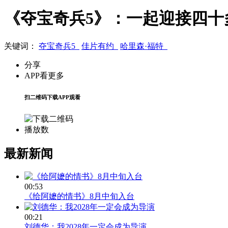
《夺宝奇兵5》：一起迎接四十
关键词：
夺宝奇兵5
佳片有约
哈里森·福特
分享
APP看更多
扫二维码下载APP观看
播放数
最新新闻
00:53
《给阿嬷的情书》8月中旬入台
00:21
刘德华：我2028年一定会成为导演