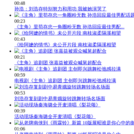
00:48
孙浩：刘浩存特别努力和用功 我被她演哭了
00:23
《主角》里苟存忠一角圈粉无数 孙浩回应最佳男配...
01:43
《给阿嬷的情书》未公开片段 南枝淑柔隔溪相望
00:21
《主角》追剧团 张嘉益被观众喊舅超配合
00:59
电视剧《主角》追剧团 主创即兴跳舞松弛感拉满
00:53
刘浩存复刻剧中易青娥旋转跳舞转场名场面
00:39
活动现场秦海璐全开麦清唱《梨花颂》
01:06