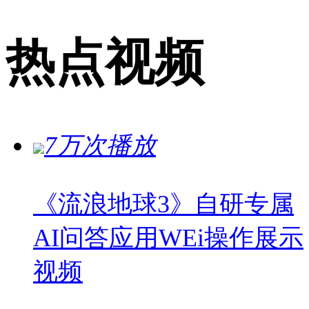
热点视频
7万次播放
《流浪地球3》自研专属
AI问答应用WEi操作展示
视频