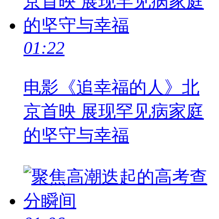
01:22
电影《追幸福的人》北
京首映 展现罕见病家庭
的坚守与幸福