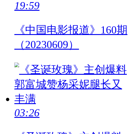
19:59
《中国电影报道》160期
（20230609）
03:26