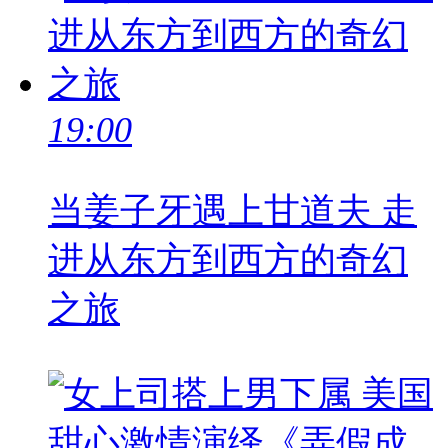
19:00
当姜子牙遇上甘道夫 走
进从东方到西方的奇幻
之旅