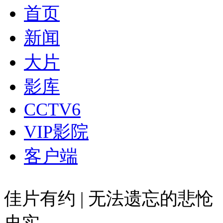
首页
新闻
大片
影库
CCTV6
VIP影院
客户端
佳片有约 | 无法遗忘的悲怆