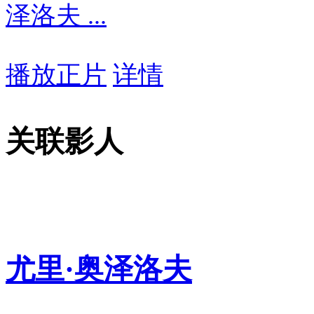
泽洛夫 ...
播放正片
详情
关联影人
尤里·奥泽洛夫