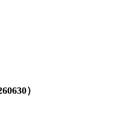
0630）