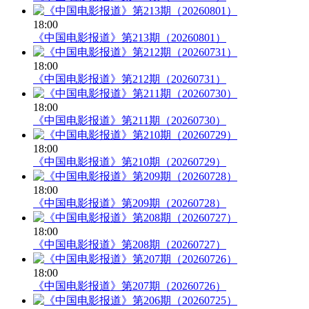
18:00
《中国电影报道》第213期（20260801）
18:00
《中国电影报道》第212期（20260731）
18:00
《中国电影报道》第211期（20260730）
18:00
《中国电影报道》第210期（20260729）
18:00
《中国电影报道》第209期（20260728）
18:00
《中国电影报道》第208期（20260727）
18:00
《中国电影报道》第207期（20260726）