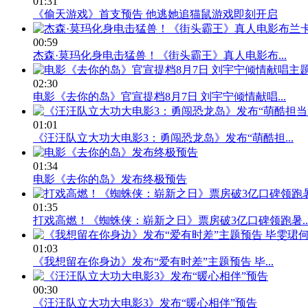
01:31
《偷天游戏》首支预告 他逃她追猫鼠游戏即刻开启
00:59
杰森·莫玛化身电击猛兽！《街头霸王》真人电影布...
02:30
电影《去你的岛》官宣提档8月7日 刘宇宁倾情献唱...
01:01
《汪汪队立大功大电影3：勇闯恐龙岛》发布“萌酷担...
01:34
电影《去你的岛》发布终极预告
01:35
打戏高燃！《蜘蛛侠：崭新之日》票房破3亿口碑领跑暑..
01:03
《我想留在你身边》发布“爱有时差”主题预告 毕...
00:30
《汪汪队立大功大电影3》发布“暖心相伴”预告