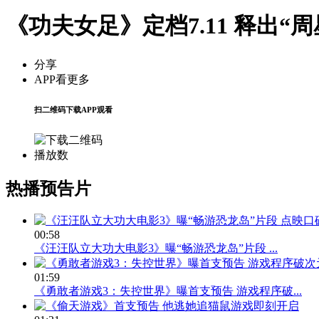
《功夫女足》定档7.11 释出“
分享
APP看更多
扫二维码下载APP观看
播放数
热播预告片
00:58
《汪汪队立大功大电影3》曝“畅游恐龙岛”片段 ...
01:59
《勇敢者游戏3：失控世界》曝首支预告 游戏程序破...