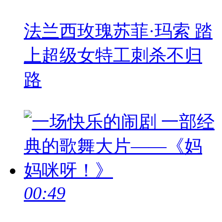
法兰西玫瑰苏菲·玛索 踏
上超级女特工刺杀不归
路
00:49