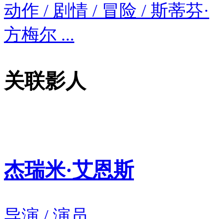
动作 / 剧情 / 冒险 / 斯蒂芬·
方梅尔 ...
关联影人
杰瑞米·艾恩斯
导演 / 演员