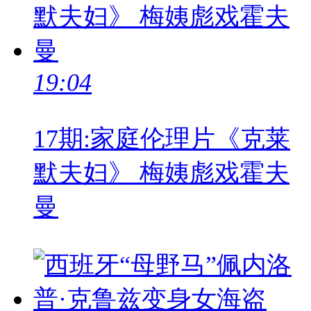
19:04
17期:家庭伦理片《克莱
默夫妇》 梅姨彪戏霍夫
曼