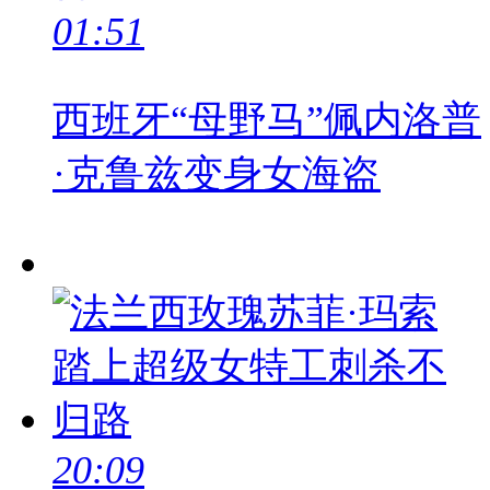
01:51
西班牙“母野马”佩内洛普
·克鲁兹变身女海盗
20:09