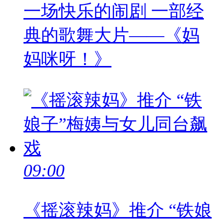
一场快乐的闹剧 一部经
典的歌舞大片——《妈
妈咪呀！》
09:00
《摇滚辣妈》推介 “铁娘