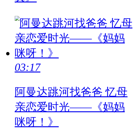
03:17
阿曼达跳河找爸爸 忆母
亲恋爱时光——《妈妈
咪呀！》