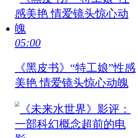
05:00
《黑皮书》“特工娘”性感
美艳 情爱镜头惊心动魄