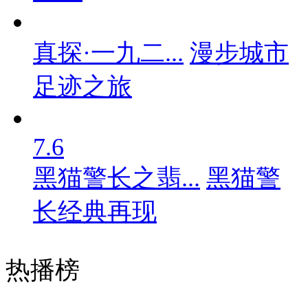
真探·一九二...
漫步城市
足迹之旅
7.6
黑猫警长之翡...
黑猫警
长经典再现
热播榜