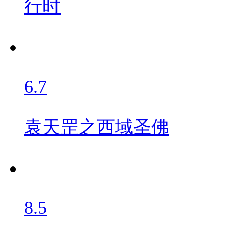
行时
6.7
袁天罡之西域圣佛
8.5