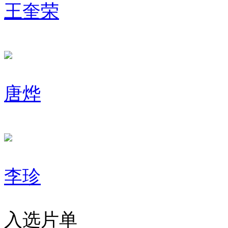
王奎荣
唐烨
李珍
入选片单