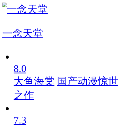
一念天堂
8.0
大鱼海棠
国产动漫惊世
之作
7.3