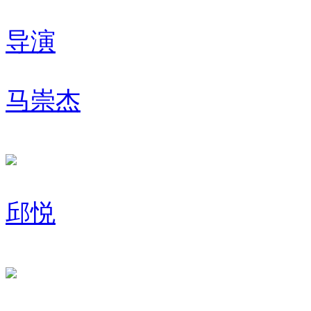
导演
马崇杰
邱悦