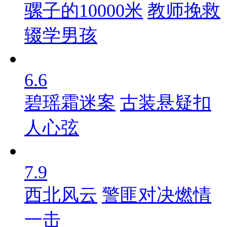
骡子的10000米
教师挽救
辍学男孩
6.6
碧瑶霜迷案
古装悬疑扣
人心弦
7.9
西北风云
警匪对决燃情
一击