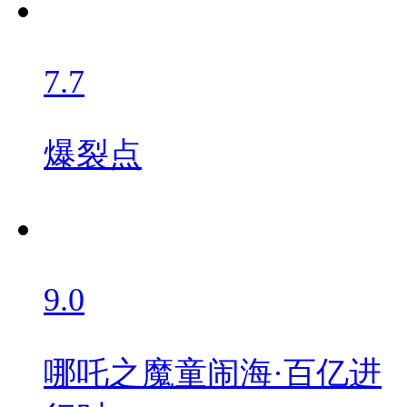
7.7
爆裂点
9.0
哪吒之魔童闹海·百亿进