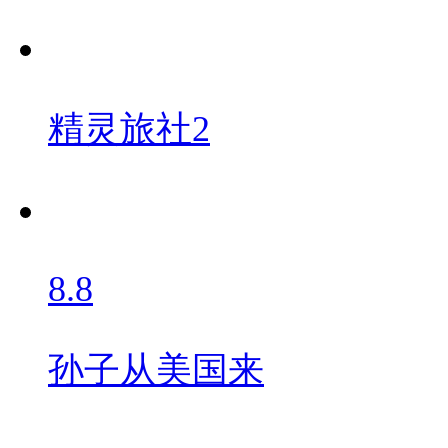
精灵旅社2
8.8
孙子从美国来