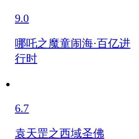
9.0
哪吒之魔童闹海·百亿进
行时
6.7
袁天罡之西域圣佛