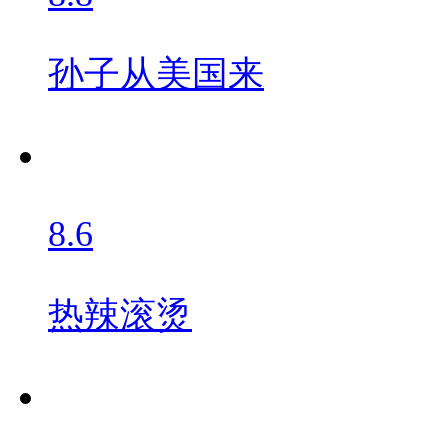
孙子从美国来
8.6
热辣滚烫