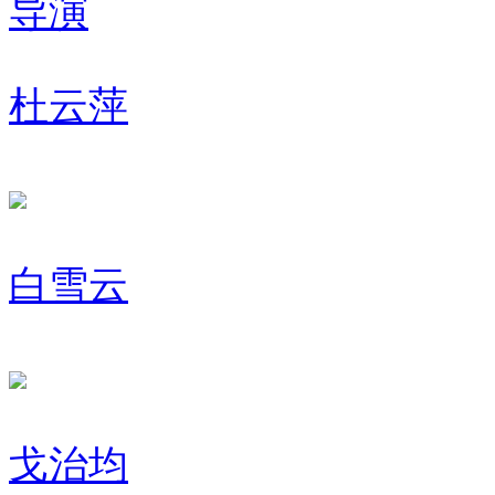
导演
杜云萍
白雪云
戈治均