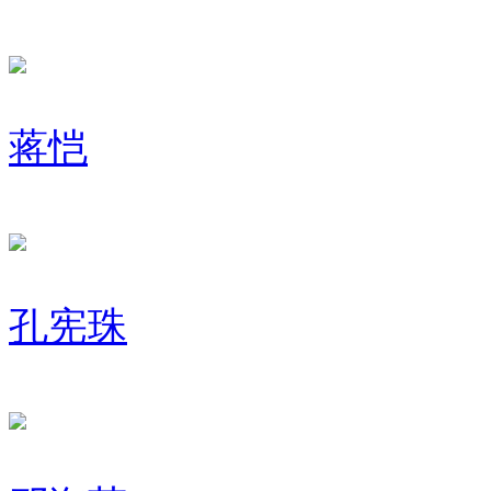
蒋恺
孔宪珠