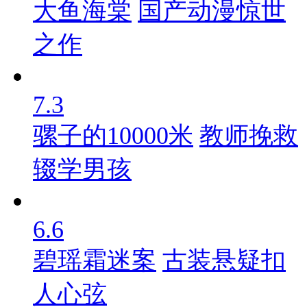
大鱼海棠
国产动漫惊世
之作
7.3
骡子的10000米
教师挽救
辍学男孩
6.6
碧瑶霜迷案
古装悬疑扣
人心弦