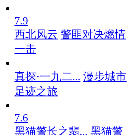
7.9
西北风云
警匪对决燃情
一击
真探·一九二...
漫步城市
足迹之旅
7.6
黑猫警长之翡...
黑猫警