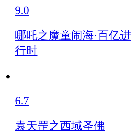
9.0
哪吒之魔童闹海·百亿进
行时
6.7
袁天罡之西域圣佛