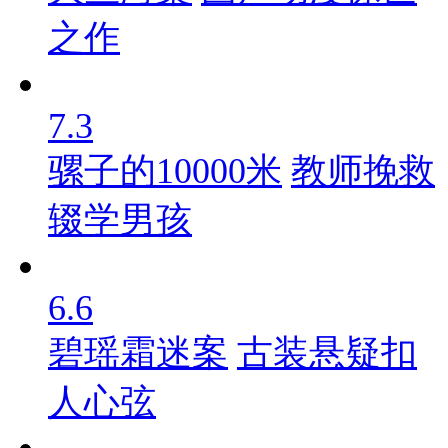
之作
7.3
骡子的10000米
教师挽救
辍学男孩
6.6
碧瑶霜迷案
古装悬疑扣
人心弦