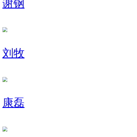
谢钢
刘牧
康磊