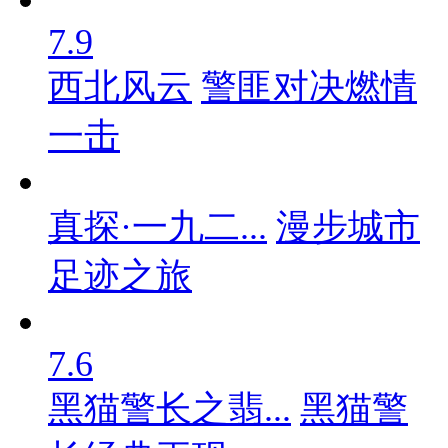
7.9
西北风云
警匪对决燃情
一击
真探·一九二...
漫步城市
足迹之旅
7.6
黑猫警长之翡...
黑猫警