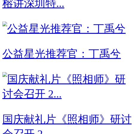
榕讲深圳特...
公益星光推荐官：丁禹兮
国庆献礼片《照相师》研讨
会召开 2...