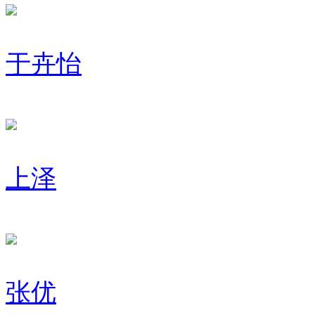
于卉怡
上泽
张优