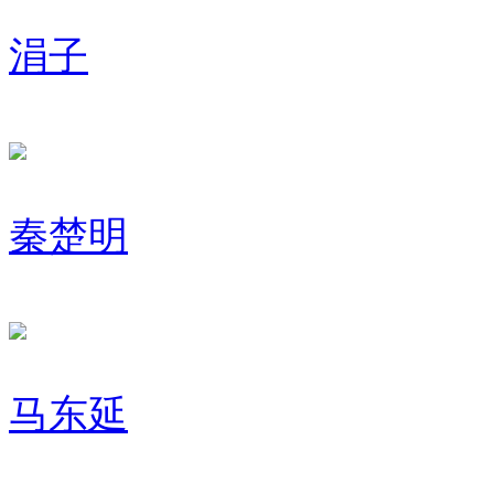
涓子
秦楚明
马东延