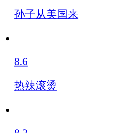
孙子从美国来
8.6
热辣滚烫
8.2