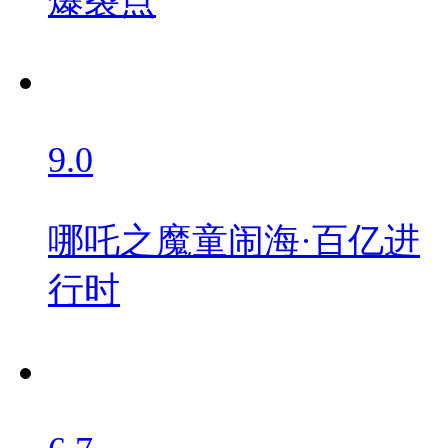
爆裂点
9.0
哪吒之魔童闹海·百亿进
行时