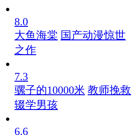
8.0
大鱼海棠
国产动漫惊世
之作
7.3
骡子的10000米
教师挽救
辍学男孩
6.6