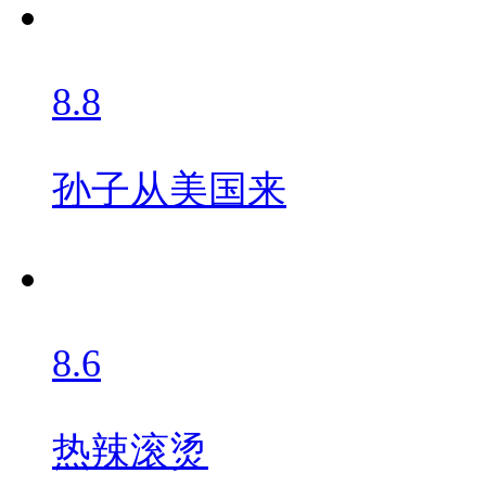
8.8
孙子从美国来
8.6
热辣滚烫