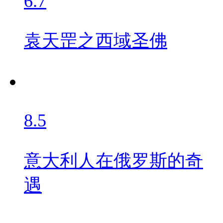
6.7
袁天罡之西域圣佛
8.5
意大利人在俄罗斯的奇
遇