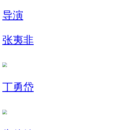
导演
张夷非
丁勇岱