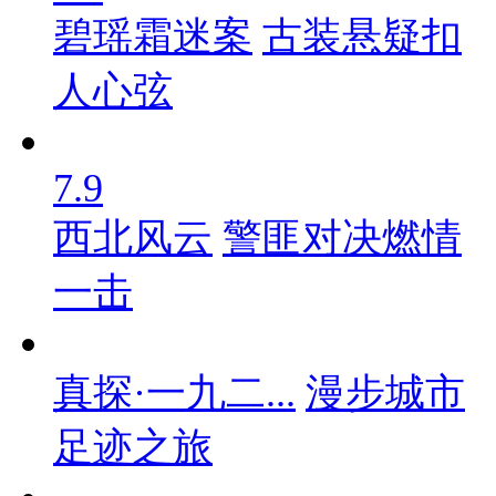
碧瑶霜迷案
古装悬疑扣
人心弦
7.9
西北风云
警匪对决燃情
一击
真探·一九二...
漫步城市
足迹之旅