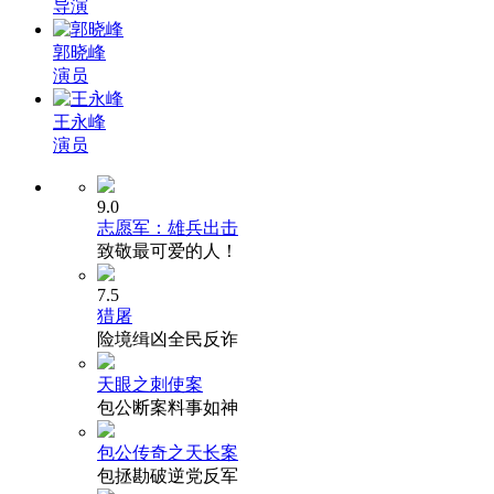
导演
郭晓峰
演员
王永峰
演员
9.0
志愿军：雄兵出击
致敬最可爱的人！
7.5
猎屠
险境缉凶全民反诈
天眼之刺使案
包公断案料事如神
包公传奇之天长案
包拯勘破逆党反军