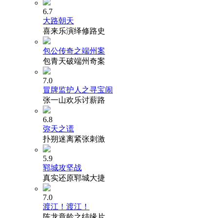
6.7
大路朝天
喜来乐演绎修路史
包公传奇之端州案
包青天破端州奇案
7.0
冒牌监护人之寻宝闹
张一山欢乐讨薪路
6.8
弥天之谎
扑朔迷离紧张刺激
5.9
郓城攻坚战
真实还原郓城大捷
7.0
渡江！渡江！
陈龙章龄之结缘片