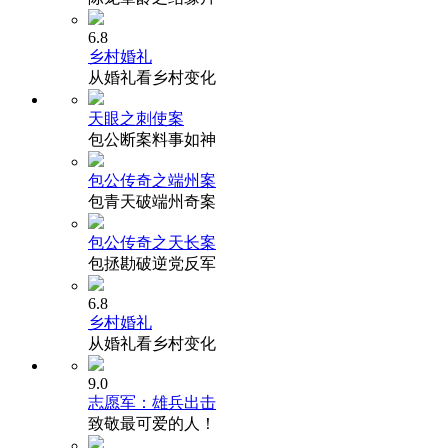
6.8
乡村婚礼
从婚礼看乡村变化
天眼之刺使案
包公断案料事如神
包公传奇之端州案
包青天破端州奇案
包公传奇之天长案
包拯勘破逆党反军
6.8
乡村婚礼
从婚礼看乡村变化
9.0
志愿军：雄兵出击
致敬最可爱的人！