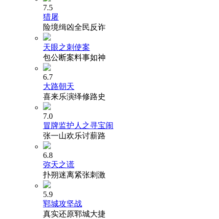
7.5
猎屠
险境缉凶全民反诈
天眼之刺使案
包公断案料事如神
6.7
大路朝天
喜来乐演绎修路史
7.0
冒牌监护人之寻宝闹
张一山欢乐讨薪路
6.8
弥天之谎
扑朔迷离紧张刺激
5.9
郓城攻坚战
真实还原郓城大捷