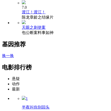
7.0
渡江！渡江！
陈龙章龄之结缘片
天眼之刺使案
包公断案料事如神
基因推荐
换一换
电影排行榜
悬疑
动作
最新
1
半夜叫你别回头