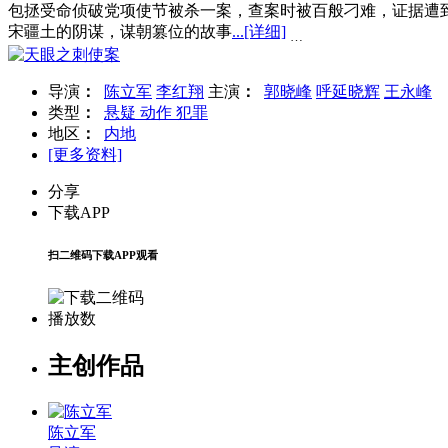
包拯受命侦破党项使节被杀一案，查案时被百般刁难，证据遭
宋疆土的阴谋，谋朝篡位的故事
...
[详细]
…
导演
：
陈立军
李红翔
主演
：
郭晓峰
呼延晓辉
王永峰
类型
：
悬疑
动作
犯罪
地区
：
内地
[更多资料]
分享
下载APP
扫二维码下载APP观看
播放数
主创作品
陈立军