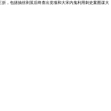
三折，包拯抽丝剥茧后终查出党项和大宋内鬼利用刺史案图谋大