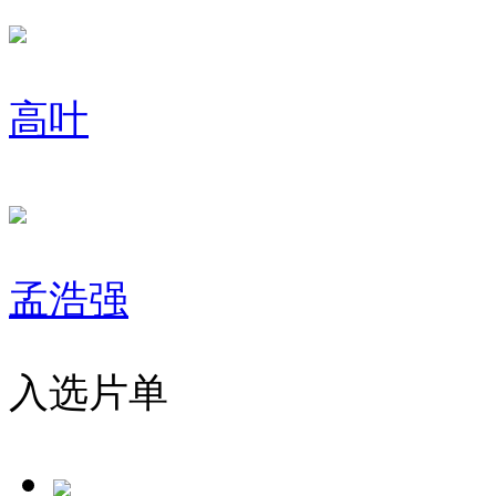
高叶
孟浩强
入选片单