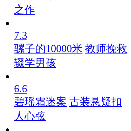
之作
7.3
骡子的10000米
教师挽救
辍学男孩
6.6
碧瑶霜迷案
古装悬疑扣
人心弦