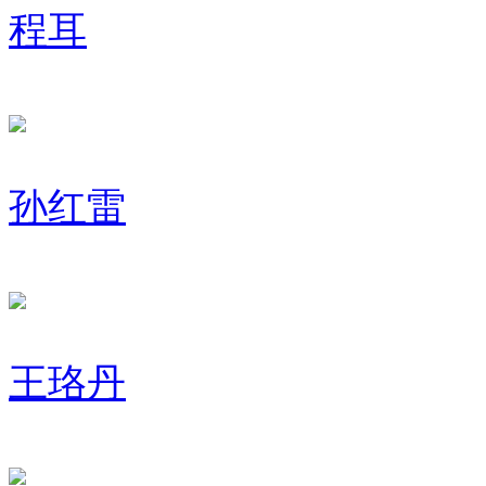
程耳
孙红雷
王珞丹