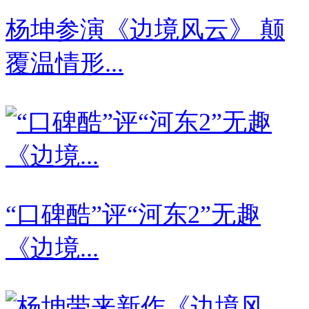
杨坤参演《边境风云》 颠
覆温情形...
“口碑酷”评“河东2”无趣
《边境...