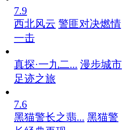
7.9
西北风云
警匪对决燃情
一击
真探·一九二...
漫步城市
足迹之旅
7.6
黑猫警长之翡...
黑猫警