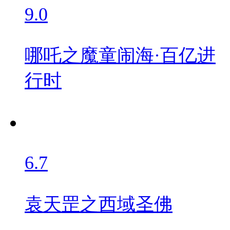
9.0
哪吒之魔童闹海·百亿进
行时
6.7
袁天罡之西域圣佛