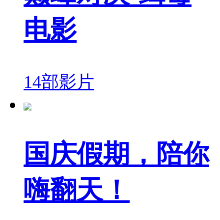
电影
14部影片
国庆假期，陪你
嗨翻天！