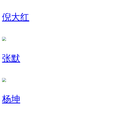
倪大红
张默
杨坤