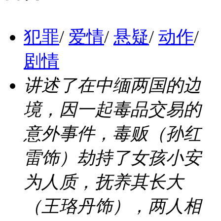
犯罪
/
爱情
/
悬疑
/
动作
/
剧情
讲述了在中缅两国的边
境，因一起毒品交易的
意外事件，毒贩（孙红
雷饰）劫持了女孩小安
为人质，抚养其长大
（王珞丹饰），两人相