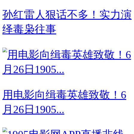
孙红雷人狠话不多！实力演
绎毒枭往事
用电影向缉毒英雄致敬！6
月26日1905...