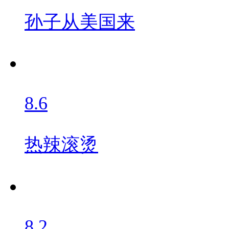
孙子从美国来
8.6
热辣滚烫
8.2