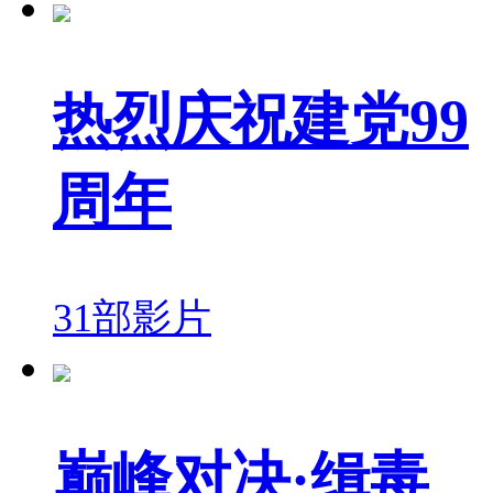
热烈庆祝建党99
周年
31部影片
巅峰对决·缉毒