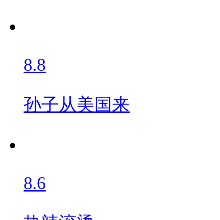
8.8
孙子从美国来
8.6