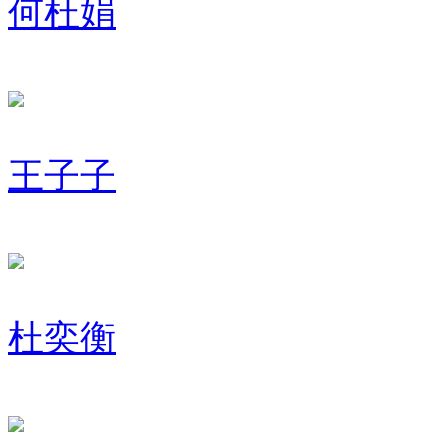
何杜娟
王子子
杜奕衡