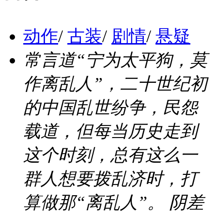
动作
/
古装
/
剧情
/
悬疑
常言道“宁为太平狗，莫
作离乱人”，二十世纪初
的中国乱世纷争，民怨
载道，但每当历史走到
这个时刻，总有这么一
群人想要拨乱济时，打
算做那“离乱人”。 阴差