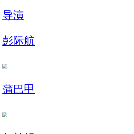
导演
彭际航
蒲巴甲