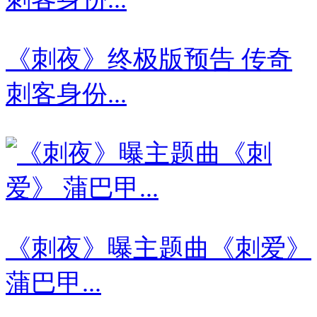
《刺夜》终极版预告 传奇
刺客身份...
《刺夜》曝主题曲《刺爱》
蒲巴甲...