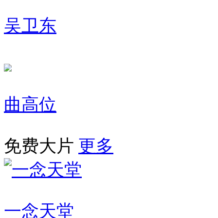
吴卫东
曲高位
免费大片
更多
一念天堂