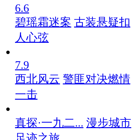
6.6
碧瑶霜迷案
古装悬疑扣
人心弦
7.9
西北风云
警匪对决燃情
一击
真探·一九二...
漫步城市
足迹之旅