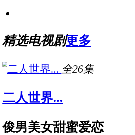
精选电视剧
更多
全26集
二人世界...
俊男美女甜蜜爱恋