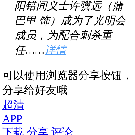
阳错间义士许骥远（蒲
巴甲 饰）成为了光明会
成员，为配合刺杀重
任……
详情
可以使用浏览器分享按钮，
分享给好友哦
超清
APP
下载
分享
评论