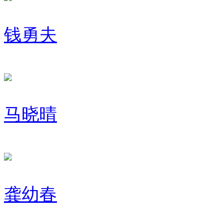
钱勇夫
马晓晴
龚幼春