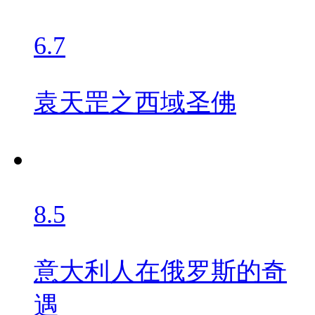
6.7
袁天罡之西域圣佛
8.5
意大利人在俄罗斯的奇
遇