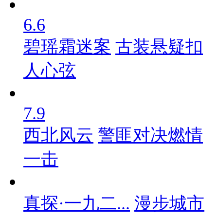
6.6
碧瑶霜迷案
古装悬疑扣
人心弦
7.9
西北风云
警匪对决燃情
一击
真探·一九二...
漫步城市