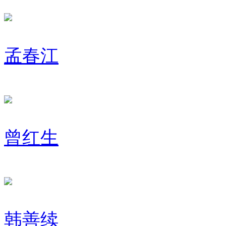
孟春江
曾红生
韩善续