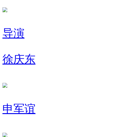
导演
徐庆东
申军谊