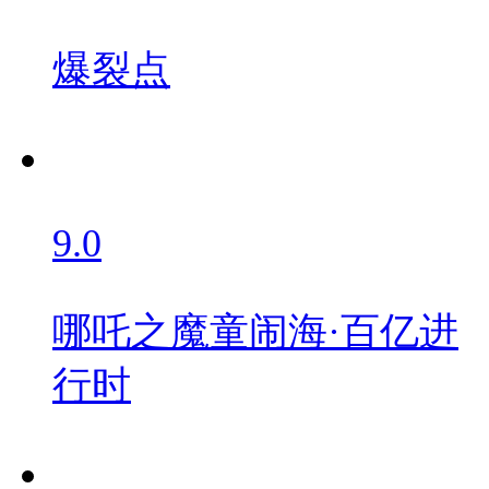
爆裂点
9.0
哪吒之魔童闹海·百亿进
行时