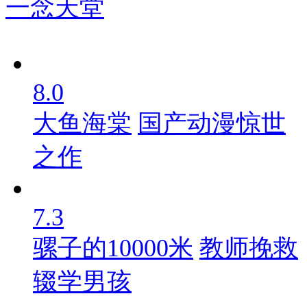
一念天堂
8.0
大鱼海棠
国产动漫惊世
之作
7.3
骡子的10000米
教师挽救
辍学男孩