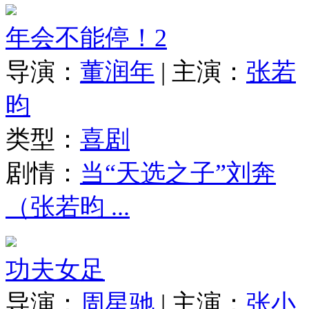
年会不能停！2
导演：
董润年
|
主演：
张若
昀
类型：
喜剧
剧情：
当“天选之子”刘奔
（张若昀 ...
功夫女足
导演：
周星驰
|
主演：
张小