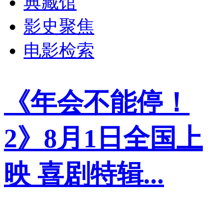
典藏馆
影史聚焦
电影检索
《年会不能停！
2》8月1日全国上
映 喜剧特辑...