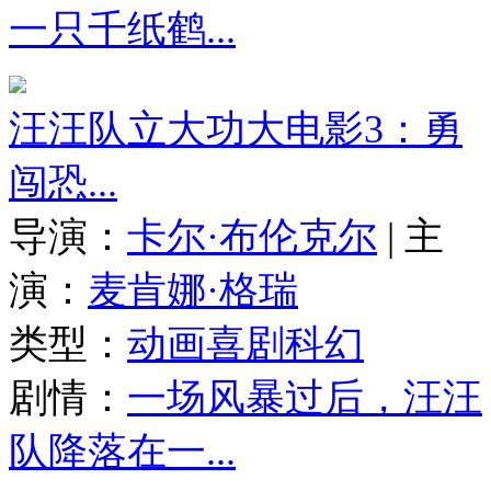
一只千纸鹤...
汪汪队立大功大电影3：勇
闯恐...
导演：
卡尔·布伦克尔
|
主
演：
麦肯娜·格瑞
类型：
动画
喜剧
科幻
剧情：
一场风暴过后，汪汪
队降落在一...