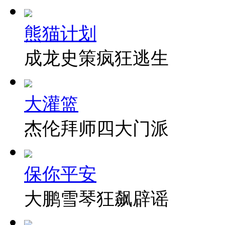
熊猫计划
成龙史策疯狂逃生
大灌篮
杰伦拜师四大门派
保你平安
大鹏雪琴狂飙辟谣