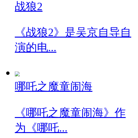
战狼2
《战狼2》是吴京自导自
演的电...
哪吒之魔童闹海
《哪吒之魔童闹海》作
为《哪吒...