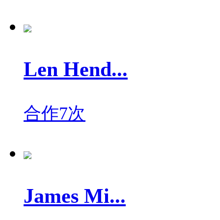
Len Hend...
合作7次
James Mi...