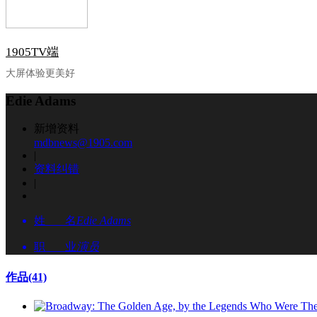
1905TV端
大屏体验更美好
Edie Adams
新增资料
mdbnews@1905.com
|
资料纠错
|
姓 名
Edie Adams
职 业
演员
作品
(41)