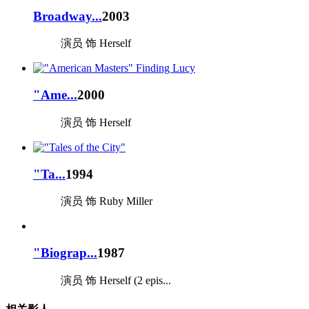
Broadway...
2003
演员 饰 Herself
"Ame...
2000
演员 饰 Herself
"Ta...
1994
演员 饰 Ruby Miller
"Biograp...
1987
演员 饰 Herself (2 epis...