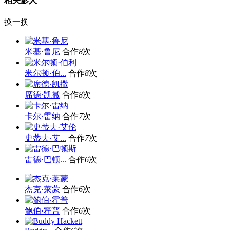
相关影人
换一换
米基·鲁尼
合作
8
次
米尔顿·伯...
合作
8
次
席德·凯撒
合作
8
次
卡尔·雷纳
合作
7
次
史蒂夫·艾...
合作
7
次
雷德·巴顿...
合作
6
次
杰克·莱蒙
合作
6
次
鲍伯·霍普
合作
6
次