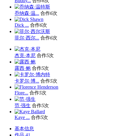
Buddy...
合作
6
次
乔纳森·温...
合作
6
次
Dick ...
合作
6
次
菲尔·西尔...
合作
6
次
杰克·本尼
合作
5
次
露西·鲍
合作
5
次
卡罗尔·博...
合作
5
次
Flore...
合作
5
次
范·强生
合作
5
次
Kaye ...
合作
5
次
基本信息
作品
41