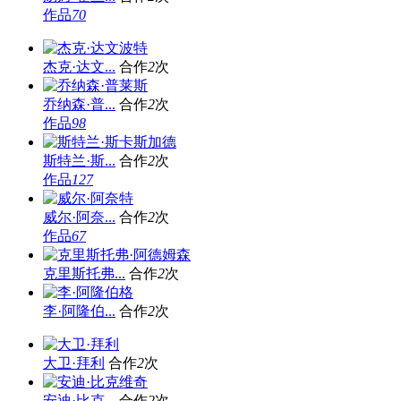
作品
70
杰克·达文...
合作
2
次
乔纳森·普...
合作
2
次
作品
98
斯特兰·斯...
合作
2
次
作品
127
威尔·阿奈...
合作
2
次
作品
67
克里斯托弗...
合作
2
次
李·阿隆伯...
合作
2
次
大卫·拜利
合作
2
次
安迪·比克...
合作
2
次