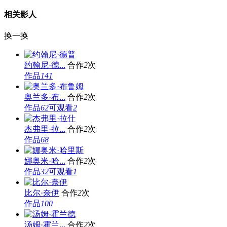
相关影人
换一换
约翰尼·德...
合作
2
次
作品
141
奥兰多·布...
合作
2
次
作品
62
可观看
2
杰弗里·拉...
合作
2
次
作品
68
娜奥米·哈...
合作
2
次
作品
32
可观看
1
比尔·奈伊
合作
2
次
作品
100
汤姆·霍兰...
合作
2
次