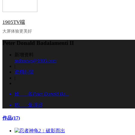
1905TV端
大屏体验更美好
Peter Donald Badalamenti II
新增资料
mdbnews@1905.com
|
资料纠错
|
姓 名
Peter Donald Ba...
职 业
演员
作品
(17)