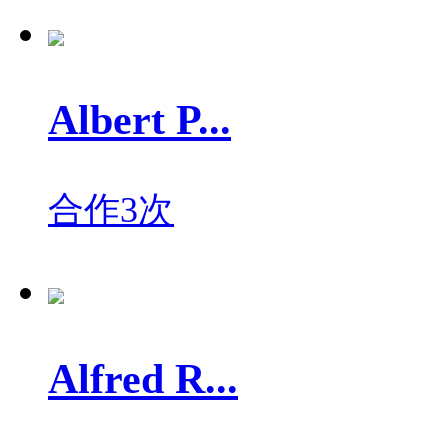
Albert P...
合作3次
Alfred R...