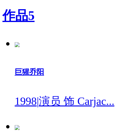
作品
5
巨猩乔阳
1998
|
演员 饰 Carjac...