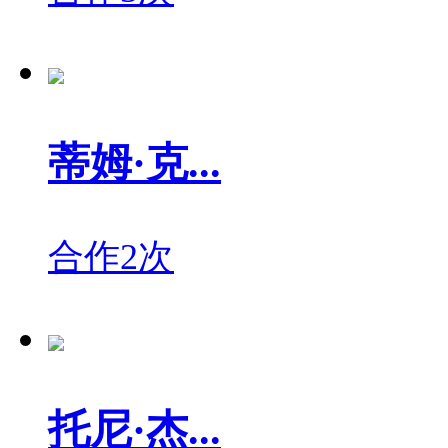
蒂姆·克...
合作2次
托尼·杰...