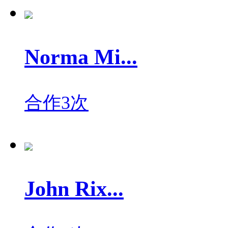
Norma Mi...
合作3次
John Rix...