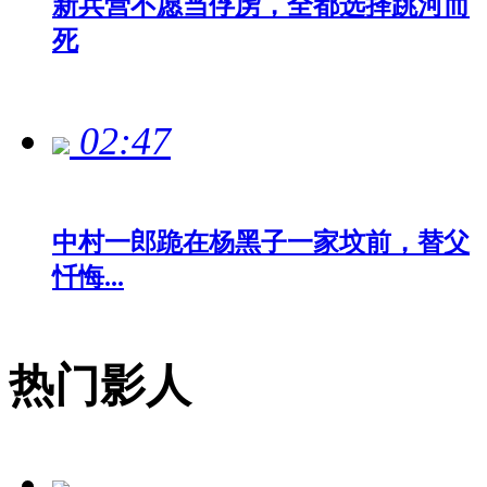
新兵营不愿当俘虏，全都选择跳河而
死
02:47
中村一郎跪在杨黑子一家坟前，替父
忏悔...
热门影人