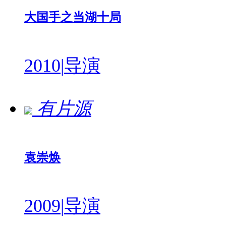
大国手之当湖十局
2010
|
导演
有片源
袁崇焕
2009
|
导演