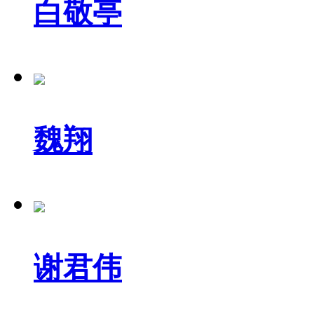
白敬亭
魏翔
谢君伟