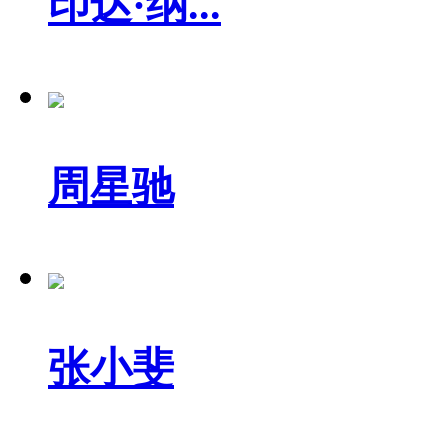
印达·纳...
周星驰
张小斐