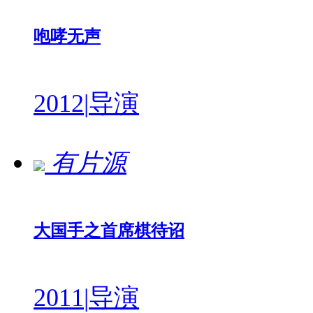
咆哮无声
2012
|
导演
有片源
大国手之首席棋待诏
2011
|
导演