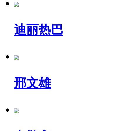
迪丽热巴
邢文雄