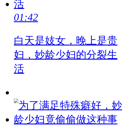
01:42
白天是妓女，晚上是贵
妇，妙龄少妇的分裂生
活