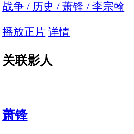
战争 / 历史 / 萧锋 / 李宗翰
播放正片
详情
关联影人
萧锋