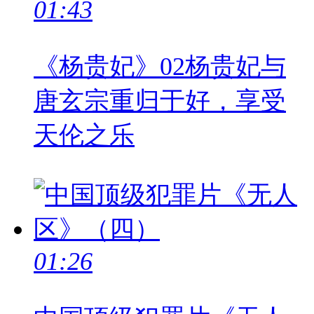
01:43
《杨贵妃》02杨贵妃与
唐玄宗重归于好，享受
天伦之乐
01:26