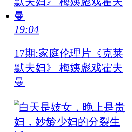
19:04
17期:家庭伦理片《克莱
默夫妇》 梅姨彪戏霍夫
曼