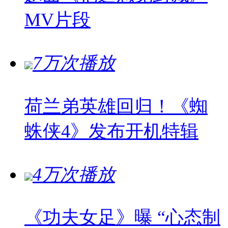
MV片段
7万次播放
荷兰弟英雄回归！《蜘
蛛侠4》发布开机特辑
4万次播放
《功夫女足》曝 “心态制