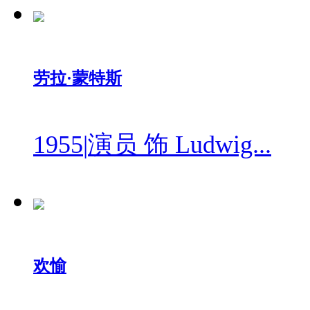
劳拉·蒙特斯
1955
|
演员 饰 Ludwig...
欢愉