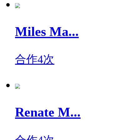
Miles Ma...
合作4次
Renate M...