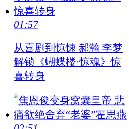
01:57
从喜剧到惊悚 郝瀚 李梦
解锁《蝴蝶楼·惊魂》惊
喜转身
02:51