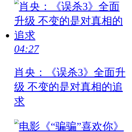
04:27
肖央：《误杀3》全面升
级 不变的是对真相的追
求