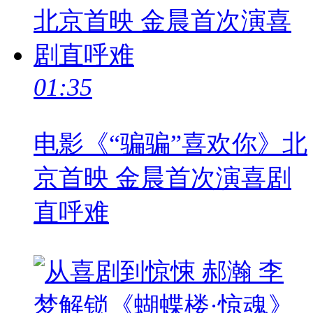
01:35
电影《“骗骗”喜欢你》北
京首映 金晨首次演喜剧
直呼难