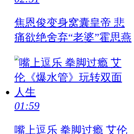
焦恩俊变身窝囊皇帝 悲
痛欲绝舍弃“老婆”霍思燕
01:59
嘴上逗乐 拳脚过瘾 艾伦